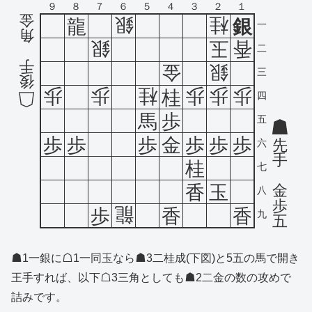
９
８
７
６
５
４
３
２
１
金
銀
桂
龍
銀
一
角
銀
玉
香
二
手
金
銀
三
後
歩
歩
桂
歩
歩
歩
桂
四
馬
歩
五
歩
歩
歩
金
歩
歩
歩
先
六
手
桂
七
金
香
玉
八
歩
龍
歩
香
香
九
五
☗1一銀に☖1一同玉なら☗3二桂成(下図)と5五の馬で開き
王手すれば、以下☖3三角としても☗2二金の数の攻めで
詰みです。