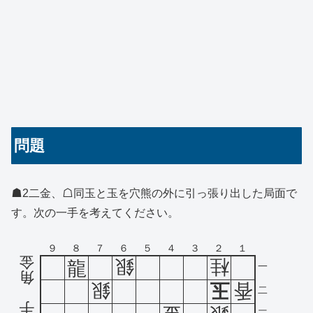
問題
☗2二金、☖同玉と玉を穴熊の外に引っ張り出した局面で
す。次の一手を考えてください。
９
８
７
６
５
４
３
２
１
金
銀
桂
龍
一
角
銀
玉
香
二
手