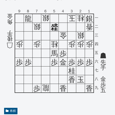
９
８
７
６
５
４
３
２
１
金
銀
玉
桂
龍
銀
一
角
銀
香
成
二
桂
手
金
銀
三
後
歩
歩
桂
歩
歩
歩
四
馬
歩
五
歩
歩
歩
金
歩
歩
歩
先
六
手
桂
七
金
香
玉
八
歩
龍
歩
香
香
九
五
将棋