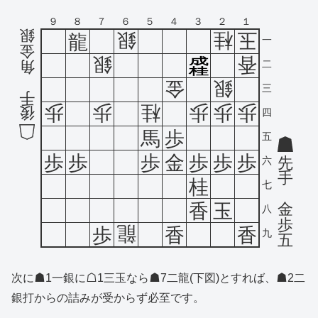
９
８
７
６
５
４
３
２
１
銀
銀
桂
玉
龍
一
金
銀
香
成
角
二
桂
金
銀
三
手
歩
歩
桂
歩
歩
歩
後
四
馬
歩
五
歩
歩
歩
金
歩
歩
歩
先
六
手
桂
七
金
香
玉
八
歩
龍
歩
香
香
九
五
次に☗1一銀に☖1三玉なら☗7二龍(下図)とすれば、☗2二
銀打からの詰みが受からず必至です。