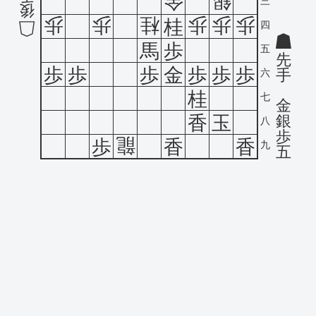
金
銀
三
後
歩
歩
桂
歩
歩
歩
桂
四
馬
歩
五
先
歩
歩
歩
金
歩
歩
歩
手
六
桂
七
金
銀
香
玉
八
歩
龍
歩
香
香
九
五