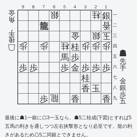
９
８
７
６
５
４
３
２
１
金
銀
桂
銀
一
角
香
龍
二
手
金
銀
玉
三
後
歩
歩
桂
歩
歩
歩
桂
四
馬
歩
五
先
歩
歩
歩
金
歩
歩
歩
手
六
桂
七
金
銀
香
玉
八
歩
龍
歩
香
香
九
五
最後に☗1一銀に☖3一玉なら、☗5二桂成(下図)とすれば5
五馬の利きを通しつつ左右挟撃形となり必至です。龍の利
きがあるため☖5二同銀とできません。